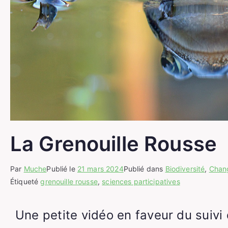
La Grenouille Rousse
Par
Muche
Publié le
21 mars 2024
Publié dans
Biodiversité
,
Chan
Étiqueté
grenouille rousse
,
sciences participatives
Une petite vidéo en faveur du suivi