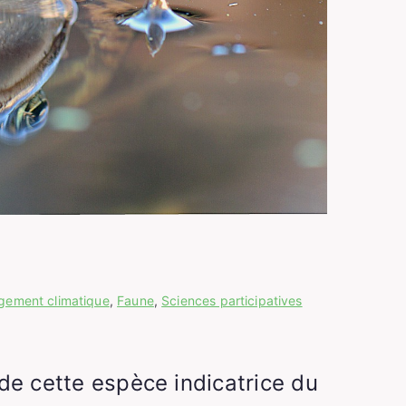
gement climatique
,
Faune
,
Sciences participatives
 de cette espèce indicatrice du